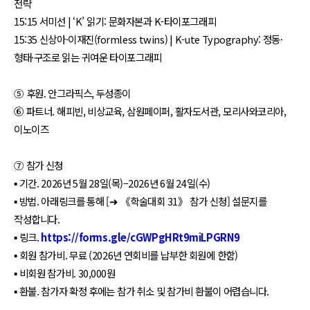
전략
15:15 서미선 | ‘K’ 읽기: 문화자본과 K-타이포그래피
15:35 신상아·이재진(formless twins) | K-ute Typography: 정동·
형태·구조로 읽는 귀여운 타이포그래피
⑤ 후원. 안그라픽스, 두성종이
⑥ 파트너. 해피빈, 비상교육, 삼원페이퍼, 활자도서관, 모리사와코리아,
이노이즈
⑦ 참가 신청
▪ 기간. 2026년 5월 28일(목)–2026년 6월 24일(수)
▪ 방법. 아래링크를 통해 [➜ 《학술대회 31》 참가 신청] 설문지를
작성합니다.
▪ 링크.
https://forms.gle/cGWPgHRt9miLPGRN9
▪ 회원 참가비. 무료 (2026년 연회비를 납부한 회원에 한함)
▪ 비회원 참가비. 30,000원
▪ 환불. 참가자 확정 후에는 참가 취소 및 참가비 환불이 어렵습니다.